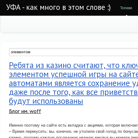
УФА - как много в этом слове :)
Топики
Ребята из казино считают, что кл
элементом успешной игры на сайт
автоматами является сохранение у
даже после того, как все приветст
будут использованы
Блог им. woff
Именно поэтому на сайте есть вкладка с акциями, которая включае
– Время перекусить: вы, конечно, не утолили свой голод по бонус
казино, поэтому каждую последнюю неделю месяца вы можете перек