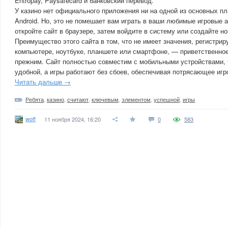
Entropay, Paysafecard и банковский перевод.
У казино нет официального приложения ни на одной из основных пл
Android. Но, это не помешает вам играть в ваши любимые игровые 
откройте сайт в браузере, затем войдите в систему или создайте н
Преимущество этого сайта в том, что не имеет значения, регистрир
компьютере, ноутбуке, планшете или смартфоне, — приветственно
прежним. Сайт полностью совместим с мобильными устройствами, 
удобной, а игры работают без сбоев, обеспечивая потрясающее игр
Читать дальше →
Ребята
,
казино
,
считают
,
ключевым
,
элементом
,
успешной
,
игры
woff
11 ноября 2024, 16:20
0
583