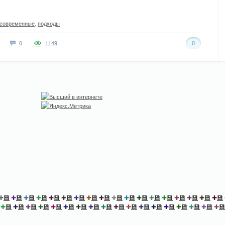
современные
,
подходы
0
1149
0
✚
💾
✚
💾
✚
💾
✚
💾
✚
💾
✚
💾
✚
💾
✚
💾
✚
💾
✚
💾
✚
💾
✚
💾
✚
💾
✚
💾
✚
💾
✚
💾
✚
💾
✚
💾
✚
💾
✚
💾
✚
💾
✚
💾
✚
💾
✚
💾
✚
💾
✚
💾
✚
💾
✚
💾
✚
💾
✚
💾
✚
💾
✚
💾
✚
💾
✚
💾
✚
💾
✚
💾