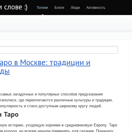
 слове :)
Топики
Блоги
Люди
Активность
Таро в Москве: традиции и
оды
з самых загадочных и популярных способов предсказания
егаполисе, где переплетаются различные культуры и традиции,
популярность и стало доступным широкому кругу людей.
и Таро
нную историю, уходящую корнями в средневековую Европу. Таро
ая колода, но вскоре начали применять для гадания. Поначалу