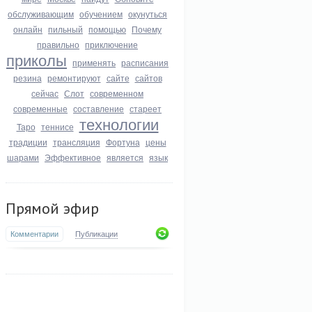
обслуживающим
обучением
окунуться
онлайн
пильный
помощью
Почему
правильно
приключение
приколы
применять
расписания
резина
ремонтируют
сайте
сайтов
сейчас
Слот
современном
современные
составление
стареет
технологии
Таро
теннисе
традиции
трансляция
Фортуна
цены
шарами
Эффективное
является
язык
Прямой эфир
Комментарии
Публикации