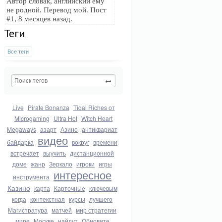
Автор словак, английский ему
не родной. Перевод мой. Пост
#1, 8 месяцев назад.
Теги
Все теги
Live
Pirate Bonanza
Tidal Riches от
Microgaming
Ultra Hot
Witch Heart
Megaways
азарт
Азино
антиквариат
видео
байдарка
вокруг
времени
встречает
выучить
дистанционной
доме
жанр
Зеркало
игроки
игры
интересное
инструмента
Казино
карта
Карточные
ключевым
когда
контекстная
курсы
лучшего
Магистратура
матчей
мир стратегии
мире
Москве
найдут
Обновите