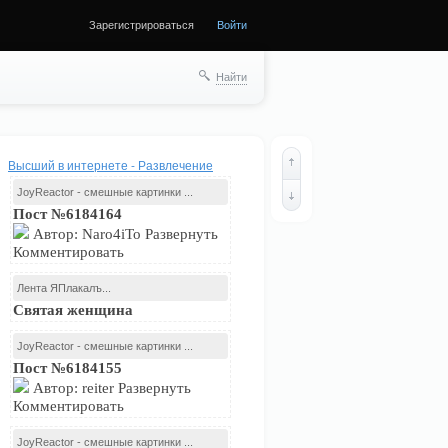
Зарегистрироваться
Войти
Найти
Высший в интернете - Развлечение
JoyReactor - смешные картинки ...
Пост №6184164
Автор: Naro4iTo Развернуть
Комментировать
Лента ЯПлакалъ...
Святая женщина
JoyReactor - смешные картинки ...
Пост №6184155
Автор: reiter Развернуть
Комментировать
JoyReactor - смешные картинки ...