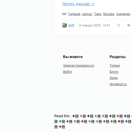
Читать дальше →
Гадание
,
картах
,
Таро
,
Москве
,
традиции
,
woff
6 января 2025, 14:21
Вы можете
Разделы
Зарегистрироваться
Топики
Войти
Блоги
Люди
Активность
Read this :
✚
💾
✚
💾
✚
💾
✚
💾
✚
💾
✚
💾
✚
💾
✚
💾
💾
✚
💾
✚
💾
✚
💾
✚
💾
✚
💾
✚
💾
✚
💾
✚
💾
✚
💾
✚
💾
💾
✚
💾