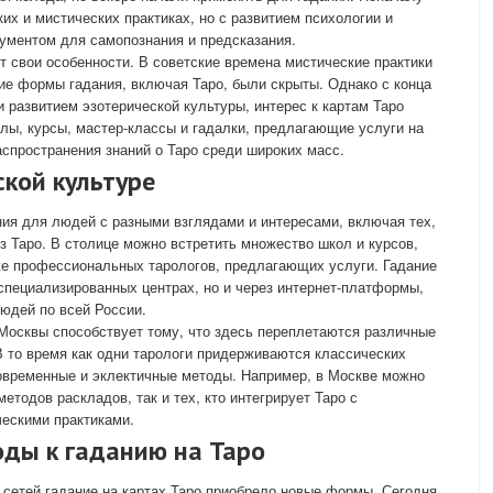
их и мистических практиках, но с развитием психологии и
ументом для самопознания и предсказания.
т свои особенности. В советские времена мистические практики
ие формы гадания, включая Таро, были скрыты. Однако с конца
 и развитием эзотерической культуры, интерес к картам Таро
лы, курсы, мастер-классы и гадалки, предлагающие услуги на
аспространения знаний о Таро среди широких масс.
ской культуре
ия для людей с разными взглядами и интересами, включая тех,
з Таро. В столице можно встретить множество школ и курсов,
кже профессиональных тарологов, предлагающих услуги. Гадание
 специализированных центрах, но и через интернет-платформы,
юдей по всей России.
 Москвы способствует тому, что здесь переплетаются различные
В то время как одни тарологи придерживаются классических
современные и эклектичные методы. Например, в Москве можно
етодов раскладов, так и тех, кто интегрирует Таро с
ческими практиками.
оды к гаданию на Таро
 сетей гадание на картах Таро приобрело новые формы. Сегодня