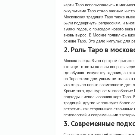
карты Таро использовались в магическ
оккультизма Таро стало важным инстр
Московская традиция Таро также имее
были подвергнуты репрессиям, и мног
1980-х годов, с приходом нового века
вновь вырос. В Москве появились шко
основе Таро. Это дало импульс для р
2. Роль Таро в москов
Москва всегда была центром притяжен
кто ищет ответы на свои вопросы чере
где обучают искусству гадания, а та
на Таро стало доступным не только в
что открыло новые возможности для л
Кроме того, культурное многообразие
подходы к использованию карт Таро. 
традиций, другие используют более 
встретить как сторонников старинных м
психологией и современными эзотери
3. Современные подх
С развитием технологий и социальных