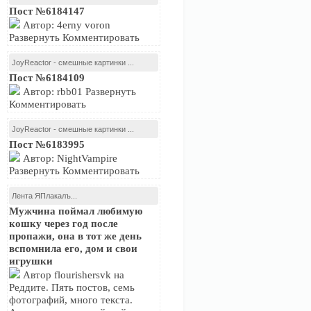
Пост №6184147
Автор: 4erny voron
Развернуть Комментировать
JoyReactor - смешные картинки ...
Пост №6184109
Автор: rbb01 Развернуть
Комментировать
JoyReactor - смешные картинки ...
Пост №6183995
Автор: NightVampire
Развернуть Комментировать
Лента ЯПлакалъ...
Мужчина поймал любимую
кошку через год после
пропажи, она в тот же день
вспомнила его, дом и свои
игрушки
Автор flourishersvk на
Реддите. Пять постов, семь
фотографий, много текста.