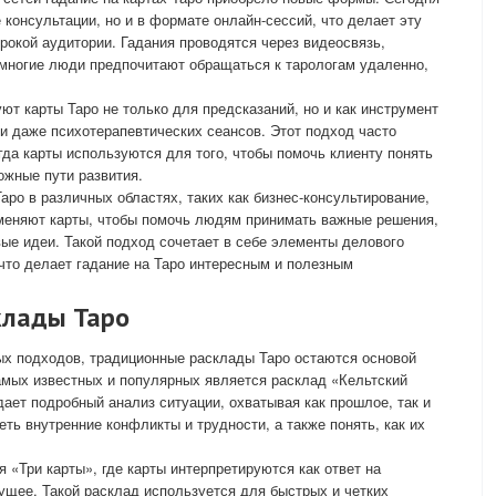
 консультации, но и в формате онлайн-сессий, что делает эту
рокой аудитории. Гадания проводятся через видеосвязь,
 многие люди предпочитают обращаться к тарологам удаленно,
ют карты Таро не только для предсказаний, но и как инструмент
 и даже психотерапевтических сеансов. Этот подход часто
гда карты используются для того, чтобы помочь клиенту понять
ожные пути развития.
аро в различных областях, таких как бизнес-консультирование,
именяют карты, чтобы помочь людям принимать важные решения,
вые идеи. Такой подход сочетает в себе элементы делового
 что делает гадание на Таро интересным и полезным
.
клады Таро
ых подходов, традиционные расклады Таро остаются основой
амых известных и популярных является расклад «Кельтский
 дает подробный анализ ситуации, охватывая как прошлое, так и
ть внутренние конфликты и трудности, а также понять, как их
 «Три карты», где карты интерпретируются как ответ на
дущее. Такой расклад используется для быстрых и четких