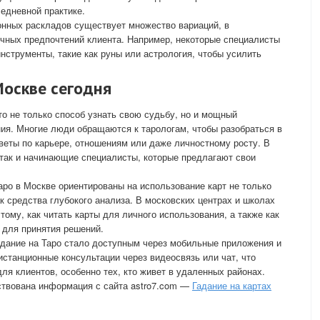
седневной практике.
онных раскладов существует множество вариаций, в
ичных предпочтений клиента. Например, некоторые специалисты
нструменты, такие как руны или астрология, чтобы усилить
Москве сегодня
то не только способ узнать свою судьбу, но и мощный
ия. Многие люди обращаются к тарологам, чтобы разобраться в
веты по карьере, отношениям или даже личностному росту. В
, так и начинающие специалисты, которые предлагают свои
ро в Москве ориентированы на использование карт не только
ак средства глубокого анализа. В московских центрах и школах
 тому, как читать карты для личного использования, а также как
 для принятия решений.
гадание на Таро стало доступным через мобильные приложения и
истанционные консультации через видеосвязь или чат, что
ля клиентов, особенно тех, кто живет в удаленных районах.
ствована информация с сайта astro7.com —
Гадание на картах