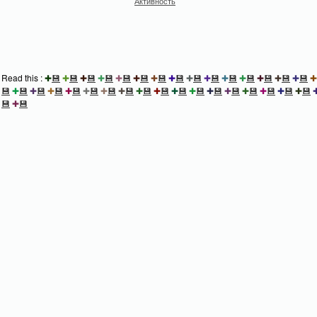
Активность
Read this :
✚
💾
✚
💾
✚
💾
✚
💾
✚
💾
✚
💾
✚
💾
✚
💾
✚
💾
✚
💾
✚
💾
✚
💾
✚
💾
✚
💾
✚
💾
✚
💾
✚
💾
✚
💾
✚
💾
✚
💾
✚
💾
✚
💾
✚
💾
✚
💾
✚
💾
✚
💾
✚
💾
✚
💾
✚
💾
✚
💾
✚
💾
✚
💾
✚
💾
💾
✚
💾