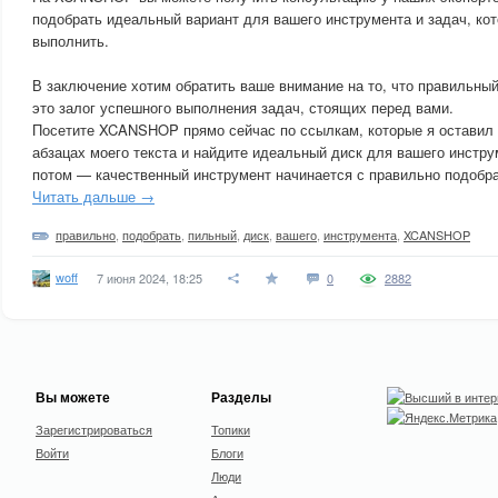
подобрать идеальный вариант для вашего инструмента и задач, ко
выполнить.
В заключение хотим обратить ваше внимание на то, что правильны
это залог успешного выполнения задач, стоящих перед вами.
Посетите XCANSHOP прямо сейчас по ссылкам, которые я оставил 
абзацах моего текста и найдите идеальный диск для вашего инстру
потом — качественный инструмент начинается с правильно подобра
Читать дальше →
правильно
,
подобрать
,
пильный
,
диск
,
вашего
,
инструмента
,
XCANSHOP
woff
7 июня 2024, 18:25
0
2882
Вы можете
Разделы
Зарегистрироваться
Топики
Войти
Блоги
Люди