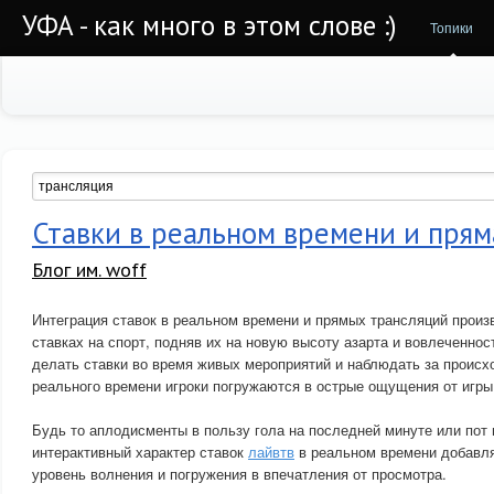
УФА - как много в этом слове :)
Топики
Ставки в реальном времени и прям
Блог им. woff
Интеграция ставок в реальном времени и прямых трансляций произ
ставках на спорт, подняв их на новую высоту азарта и вовлеченно
делать ставки во время живых мероприятий и наблюдать за проис
реального времени игроки погружаются в острые ощущения от игры,
Будь то аплодисменты в пользу гола на последней минуте или пот 
интерактивный характер ставок
лайвтв
в реальном времени добавл
уровень волнения и погружения в впечатления от просмотра.