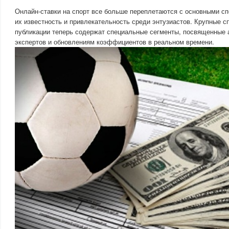
Онлайн-ставки на спорт все больше переплетаются с основными 
их известность и привлекательность среди энтузиастов. Крупные с
публикации теперь содержат специальные сегменты, посвященные а
экспертов и обновлениям коэффициентов в реальном времени.