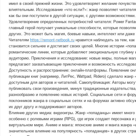
имел в своей прежней жизни. Это удовлетворяет желание почувств
влиятельным. Исследование «что если?»: жанр позволяет читателя
как бы они поступили в другой ситуации, с другими возможностями.
Удовлетворение определенных потребностей читателя: Power Fantas
главный герой получает уникальные способности, которые позволя
других. Это может быть магия, боевые навыки, интеллект или даже 
Читателям
https://remont-netbook.ru
нравится наблюдать за тем, как 
становится сильнее и достигает своих целей. Многие истории «поп
романтические линии, которые добавляют эмоциональную глубину 
аудиторию. Приключения и исследование: новые миры, полные маги
предлагают захватывающие приключения и возможность исследова
Доступность и распространение: онлайн-платформы. Появление о
публикации книг (например, ЛитРес, Wattpad, Ridero) сделало жанр
доступным для авторов и читателей. Самопубликация: Авторы могу
публиковать свои произведения, минуя традиционные издательства,
разнообразию и появлению новых историй. Социальные сети и фор
поклонников жанра в социальных сетях и на форумах активно обсу
их друг другу и поддерживают авторов.
Влияние других медиа: видеоигры. Жанр «попаданцы» имеет много 
особенно с ролевыми играми (RPG), где игрок создает персонажа и 
виртуальном мире. Аниме и манга: японские аниме и манга жанра «
значительное влияние на популярность «попаданцев» в других стра