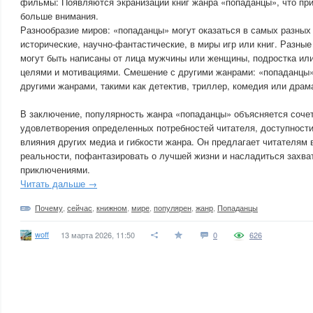
фильмы: Появляются экранизации книг жанра «попаданцы», что пр
больше внимания.
Разнообразие миров: «попаданцы» могут оказаться в самых разных
исторические, научно-фантастические, в миры игр или книг. Разные
могут быть написаны от лица мужчины или женщины, подростка или
целями и мотивациями. Смешение с другими жанрами: «попаданцы»
другими жанрами, такими как детектив, триллер, комедия или драм
В заключение, популярность жанра «попаданцы» объясняется соче
удовлетворения определенных потребностей читателя, доступности
влияния других медиа и гибкости жанра. Он предлагает читателям 
реальности, пофантазировать о лучшей жизни и насладиться зах
приключениями.
Читать дальше →
Почему
,
сейчас
,
книжном
,
мире
,
популярен
,
жанр
,
Попаданцы
woff
13 марта 2026, 11:50
0
626