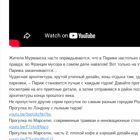
Жители Мурманска часто оправдываются, что в Париже настолько же
правда: во Франции мусора в самом деле навалом! Вот только на 
Парижа заканчиваются…
Чудесная архитектура, крутой уличный дизайн, зоны отдыха там, г
парковки, – Париж становится лучше с каждым годом! Давайте прог
посмотрим на его приятные детали, а затем отправимся в район по
архитектуры конца прошлого века.
Не пропустите другие серии прогулок по самым разным городам Ро
Прогулка по Лондону с пьяным гидом!
youtu.be/5qgU4zNo7bc
Прогулка по Марселю: современные трамваи и инновационные стол
youtu.be/F7cknlHjazo
Прогулка по Марселю, часть 2: плохой кофе и хороший дизайн-код
youtu.be/ESx3VuBb3LQ