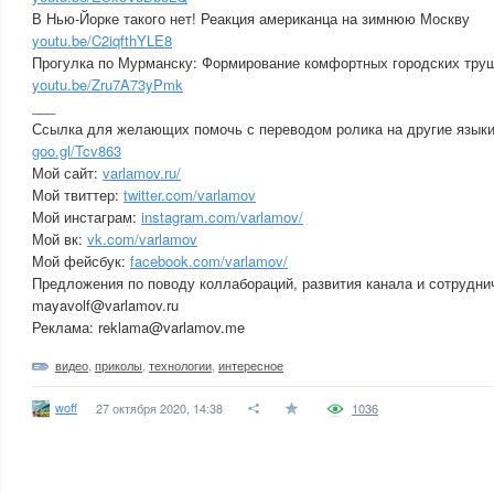
В Нью-Йорке такого нет! Реакция американца на зимнюю Москву
youtu.be/C2iqfthYLE8
Прогулка по Мурманску: Формирование комфортных городских тру
youtu.be/Zru7A73yPmk
___
Ссылка для желающих помочь с переводом ролика на другие языки
goo.gl/Tcv863
Мой сайт:
varlamov.ru/
Мой твиттер:
twitter.com/varlamov
Мой инстаграм:
instagram.com/varlamov/
Мой вк:
vk.com/varlamov
Мой фейсбук:
facebook.com/varlamov/
Предложения по поводу коллабораций, развития канала и сотрудни
mayavolf@varlamov.ru
Реклама: reklama@varlamov.me
видео
,
приколы
,
технологии
,
интересное
woff
27 октября 2020, 14:38
1036