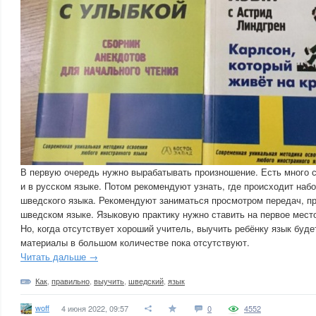
В первую очередь нужно вырабатывать произношение. Есть много 
и в русском языке. Потом рекомендуют узнать, где происходит набо
шведского языка. Рекомендуют заниматься просмотром передач, п
шведском языке. Языковую практику нужно ставить на первое мест
Но, когда отсутствует хороший учитель, выучить ребёнку язык буде
материалы в большом количестве пока отсутствуют.
Читать дальше →
Как
,
правильно
,
выучить
,
шведский
,
язык
woff
4 июня 2022, 09:57
0
4552